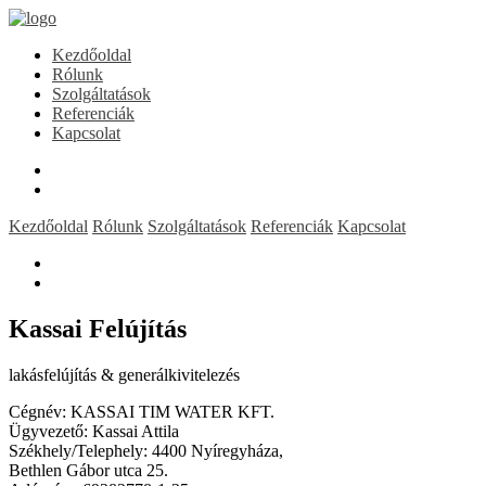
Kezdőoldal
Rólunk
Szolgáltatások
Referenciák
Kapcsolat
Kezdőoldal
Rólunk
Szolgáltatások
Referenciák
Kapcsolat
Kassai Felújítás
lakásfelújítás & generálkivitelezés
Cégnév: KASSAI TIM WATER KFT.
Ügyvezető: Kassai Attila
Székhely/Telephely: 4400 Nyíregyháza,
Bethlen Gábor utca 25.